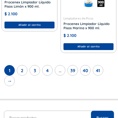
Procenex Limpiador Líquido
Pisos Limón x 900 ml.
$
2.100
Limpiadores de Pisos
Procenex Limpiador Líquido
Añadir al carrito
Pisos Marina x 900 ml.
$
2.100
Añadir al carrito
1
2
3
4
…
39
40
41
→
Buscar