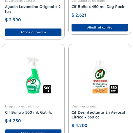
Lavandinas y Cloro
Limpiadores de Baño
Ayudin Lavandina Original x 2
Cif Baño x 450 ml. Doy Pack
ltrs
$
2.621
$
2.990
Añadir al carrito
Añadir al carrito
Limpiadores de Baño
Desinfectantes
Cif Baño x 500 ml. Gatillo
Cif Desinfectante En Aerosol
Cítrica x 360 cc.
$
4.250
$
4.200