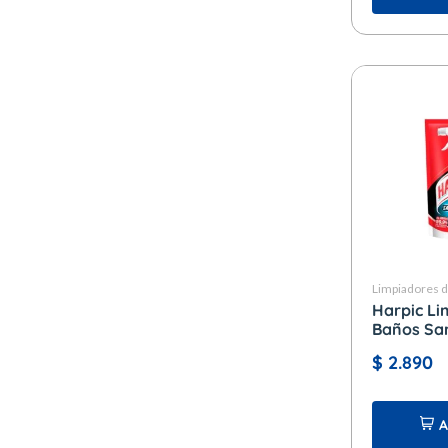
Limpiadores 
Harpic Li
Baños Sar
Manchas D
$
2.890
ml. Doy P
A