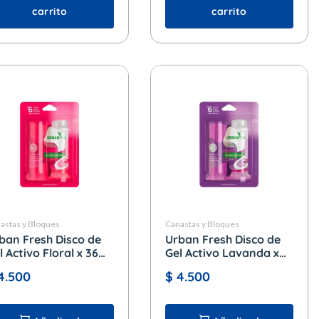
carrito
carrito
astas y Bloques
Canastas y Bloques
ban Fresh Disco de
Urban Fresh Disco de
l Activo Floral x 36
Gel Activo Lavanda x
36 ml
4.500
$
4.500