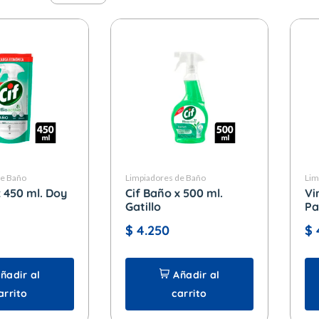
de Baño
Limpiadores de Baño
Lim
x 450 ml. Doy
Cif Baño x 500 ml.
Vi
Gatillo
Pa
Ci
$
4.250
$
ñadir al
Añadir al
arrito
carrito