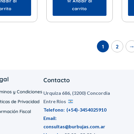
ñadir al
Añadir al
arrito
carrito
1
2
gal
Contacto
minos y Condiciones
Urquiza 686, (3200) Concordia
Entre Ríos
íticas de Privacidad
Telefono:
(+54)-3454025910
ormación Fiscal
Email:
consultas@burbujas.com.ar