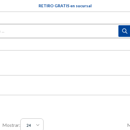
ENVIOS GRATIS a partir de $60.000 en Concordia
3 y 6 CUOTAS SIN INTERÉS (en compras mayores a $60.000)
RETIRO GRATIS en sucursal
Mostrar:
M
24