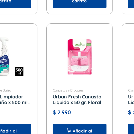
arrito
carrito
de Baño
Canastas y Bloques
Can
 Limpiador
Urban Fresh Canasta
Ur
año x 500 ml.
Liquida x 50 gr. Floral
Li
La
$
2.990
$
ñadir al
Añadir al