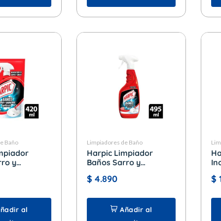
de Baño
Limpiadores de Baño
Lim
mpiador
Harpic Limpiador
Ha
ro y
Baños Sarro y
In
ificiles x 420
Manchas Dificiles x 495
gr.
$
4.890
$
ack
ml. Gatillo
ñadir al
Añadir al