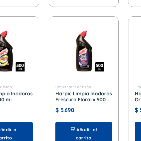
de Baño
Limpiadores de Baño
Lim
mpia Inodoros
Harpic Limpia Inodoros
Ha
00 ml.
Frescura Floral x 500
Or
ml.
$
5.690
$
ñadir al
Añadir al
arrito
carrito