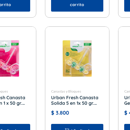
arrito
carrito
oques
Canastas y Bloques
Can
esh Canasta
Urban Fresh Canasta
Ur
 1 x 50 gr.
Solida 5 en 1x 50 gr.
Ge
Limon
ml
$
3.800
$