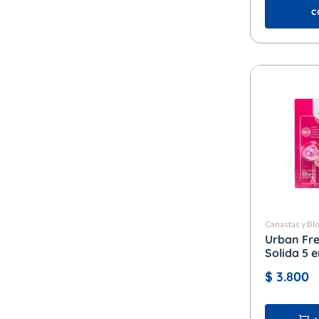
c
Canastas y Bl
Urban Fr
Solida 5 en
Floral
$
3.800