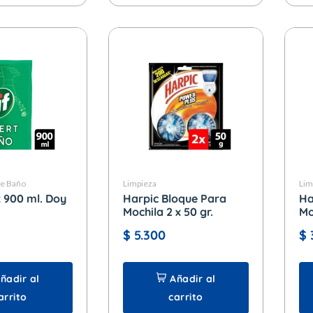
de Baño
Limpieza
Lim
x 900 ml. Doy
Harpic Bloque Para
Ha
Mochila 2 x 50 gr.
Mo
$
5.300
$
ñadir al
Añadir al
arrito
carrito