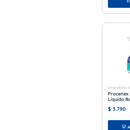
c
Limpiadores 
Procenex
Líquido B
Gatillo
$
3.790
A