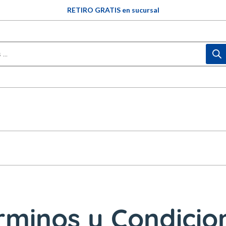
3 y 6 CUOTAS SIN INTERÉS (en compras mayores a $60.000)
RETIRO GRATIS en sucursal
rminos y Condicio