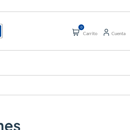
0
Carrito
Cuenta
nes