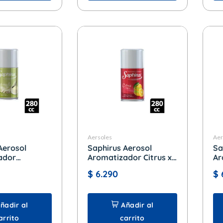
Aersoles
Aer
Aerosol
Saphirus Aerosol
Sa
ador
Aromatizador Citrus x
Ar
 x 280 cc.
280 cc.
Ma
$
6.290
$
ñadir al
Añadir al
arrito
carrito