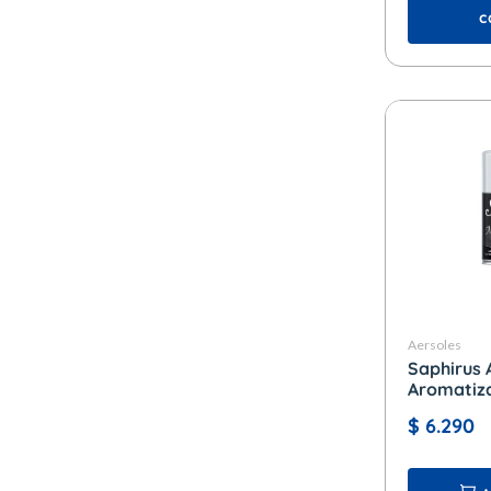
c
Aersoles
Saphirus 
Aromatiza
280 cc.
$
6.290