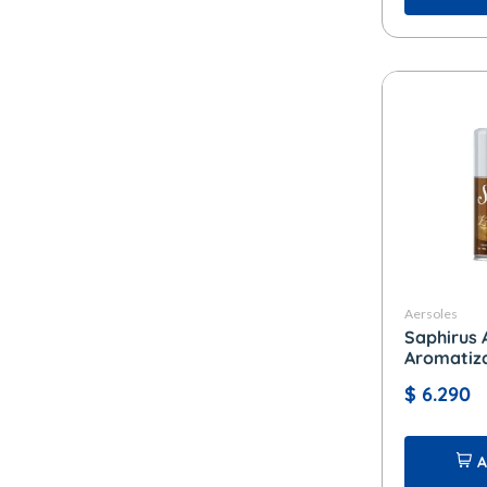
Aersoles
Saphirus 
Aromatiza
x 280 cc.
$
6.290
A