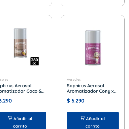
soles
Aersoles
phirus Aerosol
Saphirus Aerosol
omatizador Coco &
Aromatizador Cony x
racuya x 280 cc.
280 cc.
6.290
$
6.290
Añadir al
Añadir al
carrito
carrito