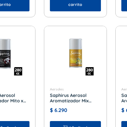
arrito
carrito
Aersoles
Aer
Aerosol
Saphirus Aerosol
Sa
dor Mito x
Aromatizador Mix
Ar
Tropical x 280 cc.
y 
$
6.290
$