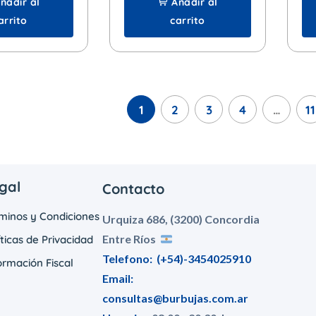
ñadir al
Añadir al
arrito
carrito
1
2
3
4
…
11
gal
Contacto
minos y Condiciones
Urquiza 686, (3200) Concordia
Entre Ríos
íticas de Privacidad
Telefono:
(+54)-3454025910
ormación Fiscal
Email:
consultas@burbujas.com.ar