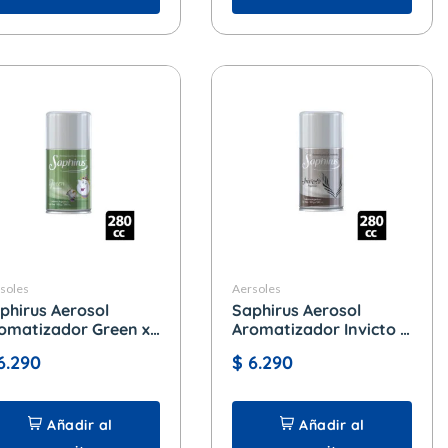
soles
Aersoles
phirus Aerosol
Saphirus Aerosol
omatizador Green x
Aromatizador Invicto x
0 cc.
280 cc.
6.290
$
6.290
Añadir al
Añadir al