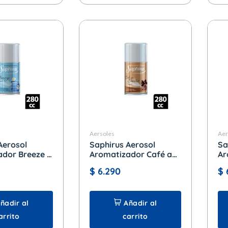
Aersoles
Aer
Aerosol
Saphirus Aerosol
Sa
dor Breeze x
Aromatizador Café au
Ar
Chocolat x 280 cc.
Ca
$
6.290
$
ñadir al
Añadir al
arrito
carrito