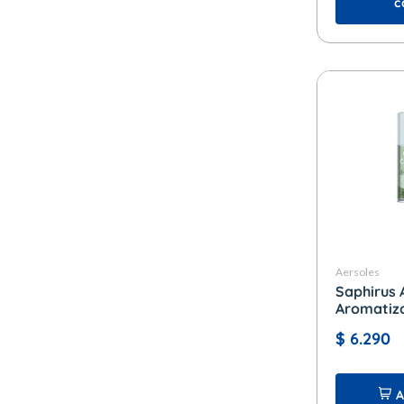
c
Aersoles
Saphirus 
Aromatiz
y Te Verde
$
6.290
A