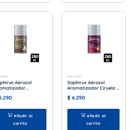
soles
Aersoles
phirus Aerosol
Saphirus Aerosol
omatizador
Aromatizador Ciruela x
ppuccino x 280 cc.
280 cc.
6.290
$
6.290
Añadir al
Añadir al
carrito
carrito