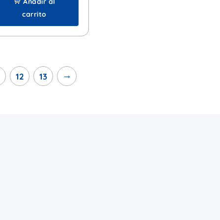
Añadir al
carrito
→
12
13