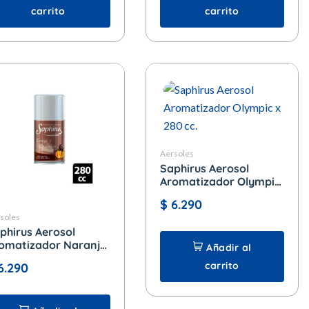
carrito
carrito
Aersoles
Saphirus Aerosol
Aromatizador Olympic
x 280 cc.
$
6.290
soles
phirus Aerosol
omatizador Naranja
Añadir al
Chocolate x 280 cc.
carrito
6.290