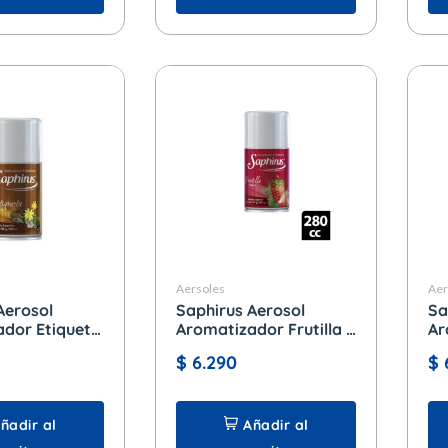
Aersoles
Aer
Aerosol
Saphirus Aerosol
Sa
dor Etiqueta
Aromatizador Frutilla x
Ar
280 cc.
28
$
6.290
$
ñadir al
Añadir al