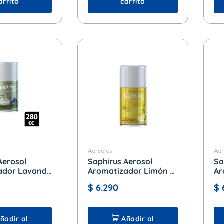
arrito
carrito
Aersoles
Aer
Aerosol
Saphirus Aerosol
Sa
ador Lavanda
Aromatizador Limón x
Ar
 x 280 cc.
280 cc.
28
$
6.290
$
ñadir al
Añadir al