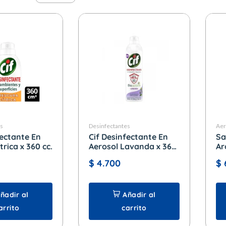
es
Desinfectantes
Aer
fectante En
Cif Desinfectante En
Sa
trica x 360 cc.
Aerosol Lavanda x 360
Ar
cc.
28
$
4.700
$
ñadir al
Añadir al
arrito
carrito