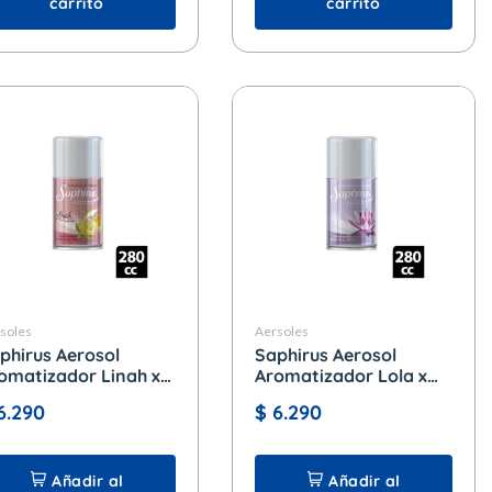
carrito
carrito
soles
Aersoles
phirus Aerosol
Saphirus Aerosol
omatizador Linah x
Aromatizador Lola x
0 cc.
280 cc.
6.290
$
6.290
Añadir al
Añadir al