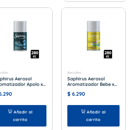
soles
Aersoles
phirus Aerosol
Saphirus Aerosol
omatizador Apolo x
Aromatizador Bebe x
0 cc.
280 cc.
6.290
$
6.290
Añadir al
Añadir al
carrito
carrito