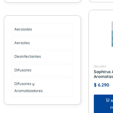
Aerosoles
Aersoles
Desinfectantes
Aersoles
Difusores
Saphirus 
Aromatiza
280 cc.
Difusores y
$
6.290
Aromatizadores
A
c