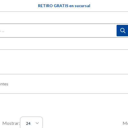
ENVIOS GRATIS a partir de $60.000 en Concordia
3 y 6 CUOTAS SIN INTERÉS (en compras mayores a $60.000)
RETIRO GRATIS en sucursal
ntes
Mostrar:
Mo
24