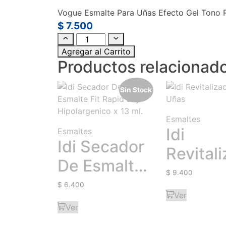
Vogue Esmalte Para Uñas Efecto Gel Tono Re
$
7.500
Agregar al Carrito
Productos relacionad
Sin Stock
Esmaltes
Idi
Esmaltes
Idi Secador
Revital
De Esmalte
Para U
$
9.400
Fit Rapid
$
6.400
Ver
Dry
Ver
Hipolargenico