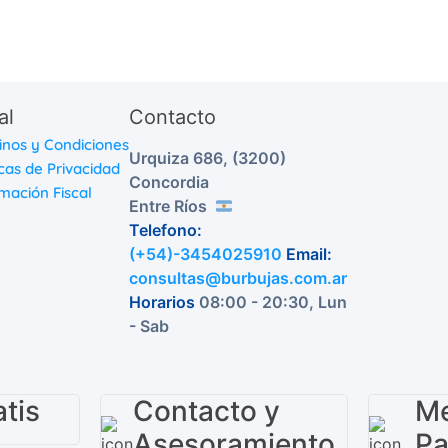
al
Contacto
inos y Condiciones
Urquiza 686, (3200)
icas de Privacidad
Concordia
mación Fiscal
Entre Ríos
Telefono:
(+54)-3454025910
Email:
consultas@burbujas.com.ar
Horarios
08:00 - 20:30, Lun
- Sab
tis
Contacto y
Me
Asesoramiento
P