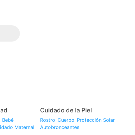
3 y 6 CUOTAS SIN INTERÉS (en compras mayores a
$60.000)
dad
Cuidado de la Piel
l Bebé
Rostro
Cuerpo
Protección Solar
idado Maternal
Autobronceantes