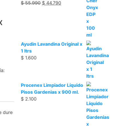
$
55.990
$
44.790
x
Ayudin Lavandina Original x
1 ltrs
$
1.600
ía:
Procenex Limpiador Líquido
Pisos Gardenias x 900 ml.
$
2.100
e dure