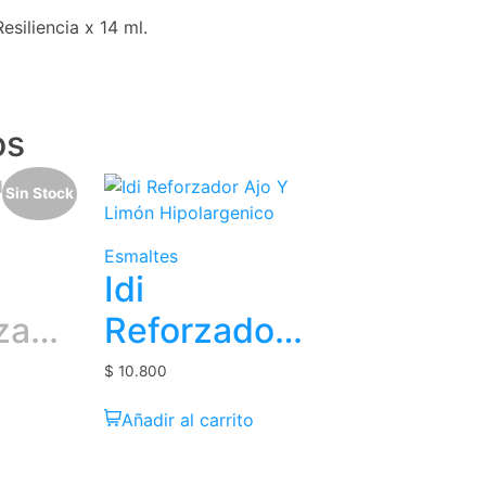
siliencia x 14 ml.
os
Sin Stock
Esmaltes
Idi
izador
Reforzador
ñas
Ajo Y Limón
$
10.800
Hipolargenico
Añadir al carrito