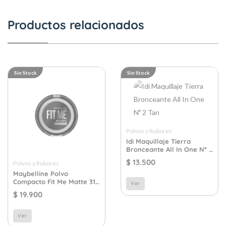
Productos relacionados
Sin Stock
Sin Stock
Polvos y Rubores
Idi Maquillaje Tierra
Bronceante All In One Nº 2
Tan
$
13.500
Polvos y Rubores
Maybelline Polvo
Compacto Fit Me Matte 310
Ver
Sun Beige
$
19.900
Ver