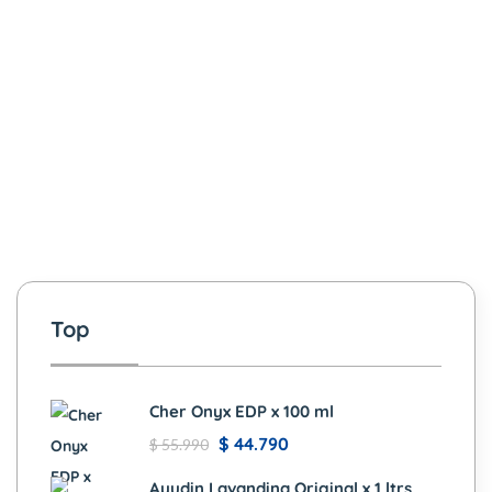
Top
Cher Onyx EDP x 100 ml
$
44.790
$
55.990
Ayudin Lavandina Original x 1 ltrs