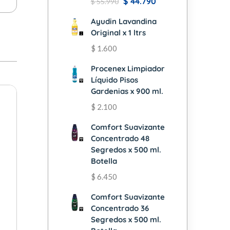
$
44.790
$
55.990
Ayudin Lavandina
Original x 1 ltrs
$
1.600
Procenex Limpiador
Líquido Pisos
Gardenias x 900 ml.
$
2.100
Comfort Suavizante
Concentrado 48
Segredos x 500 ml.
Botella
$
6.450
Comfort Suavizante
Concentrado 36
Segredos x 500 ml.