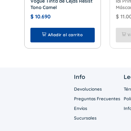
Vogue Tinta de Cejas Resist
Idi Pr
Tono Camel
Máscar
Brow R
$
10.690
$
11.0
Oscur
Añadir al carrito
V
Info
Le
Devoluciones
Tér
Preguntas Frecuentes
Pol
Envíos
Inf
Sucursales