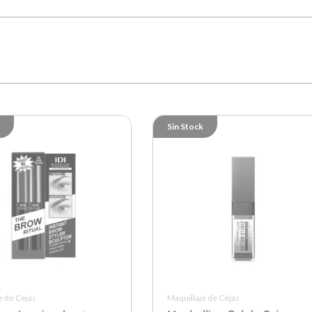
Sin Stock
e de Cejas
Maquillaje de Cejas