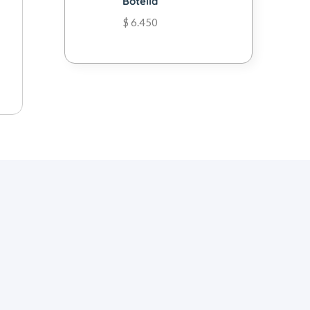
Botella
$
6.450