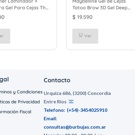
imer Laminador +
Maybelline Gel de Cejas
a Gel Para Cejas The
Tatoo Brow 3D Gel Deep
itual Nº 3 Dark
Brown
00
$
19.590
o
er
Ver
gal
Contacto
minos y Condiciones
Urquiza 686, (3200) Concordia
Entre Ríos
íticas de Privacidad
Telefono:
(+54)-3454025910
ormación Fiscal
Email:
consultas@burbujas.com.ar