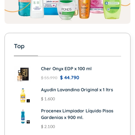
Top
Cher Onyx EDP x 100 ml
$
44.790
$
55.990
Ayudin Lavandina Original x 1 ltrs
$
1.600
Procenex Limpiador Líquido Pisos
Gardenias x 900 ml.
$
2.100