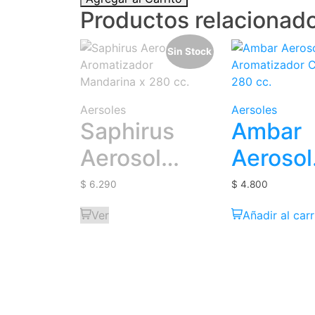
Productos relacionad
Sin Stock
Aersoles
Aersoles
Saphirus
Ambar
Aerosol
Aerosol
Aromatizador
Aromat
$
6.290
$
4.800
Mandarina
Cony x
Ver
Añadir al carr
x 280 cc.
cc.