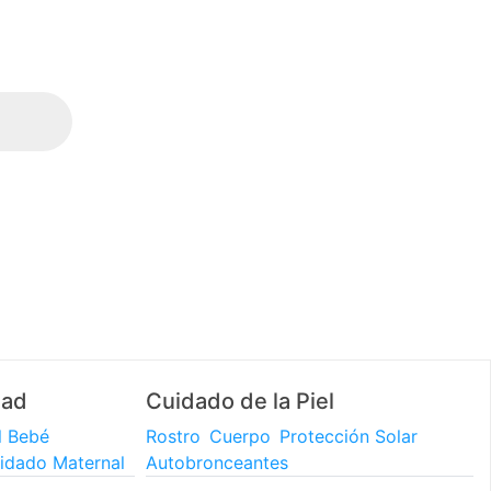
3 y 6 CUOTAS SIN INTERÉS (en compras mayores a
$60.000)
dad
Cuidado de la Piel
l Bebé
Rostro
Cuerpo
Protección Solar
idado Maternal
Autobronceantes