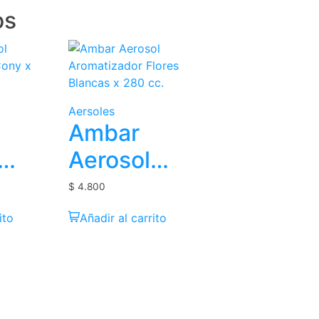
os
Aersoles
Ambar
Aerosol
izador
Aromatizador
$
4.800
 280
Flores
ito
Añadir al carrito
Blancas x
280 cc.