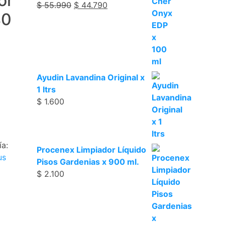
or
$
55.990
$
44.790
80
Ayudin Lavandina Original x
1 ltrs
$
1.600
ía:
Procenex Limpiador Líquido
us
Pisos Gardenias x 900 ml.
$
2.100