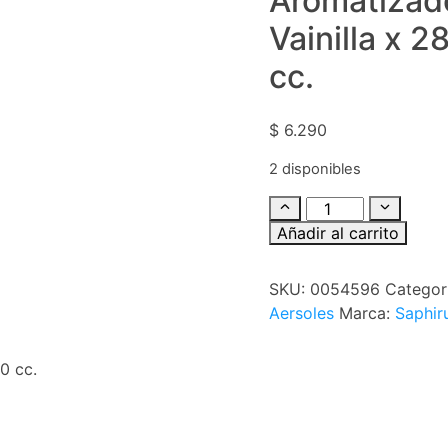
Aromatizad
Vainilla x 2
cc.
$
6.290
2 disponibles
Añadir al carrito
SKU:
0054596
Categor
Aersoles
Marca:
Saphir
0 cc.