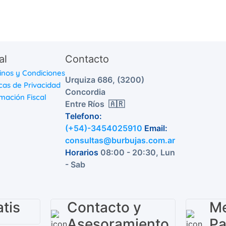
al
Contacto
inos y Condiciones
Urquiza 686, (3200)
icas de Privacidad
Concordia
mación Fiscal
Entre Ríos 🇦🇷
Telefono:
(+54)-3454025910
Email:
consultas@burbujas.com.ar
Horarios
08:00 - 20:30, Lun
- Sab
tis
Contacto y
Me
Asesoramiento
P