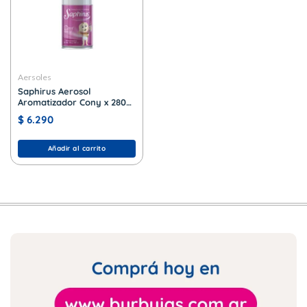
Aersoles
Saphirus Aerosol
Aromatizador Cony x 280
cc.
$
6.290
Añadir al carrito