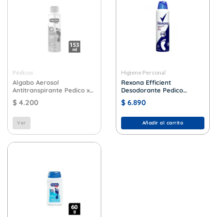
Pédicos
Higiene Personal
Algabo Aerosol
Rexona Efficient
Antitranspirante Pedico x
Desodorante Pedico
153 ml.
Clasico x 153 ml.
$
4.200
$
6.890
Ver
Añadir al carrito