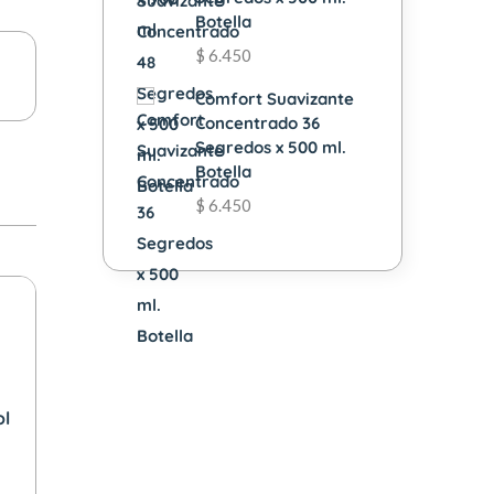
Botella
$
6.450
Comfort Suavizante
Concentrado 36
Segredos x 500 ml.
Botella
$
6.450
ol