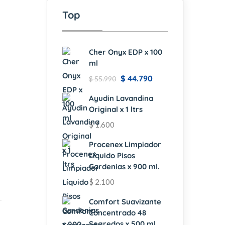
Top
Cher Onyx EDP x 100
ml
$
44.790
$
55.990
Ayudin Lavandina
Original x 1 ltrs
$
1.600
Procenex Limpiador
Líquido Pisos
Gardenias x 900 ml.
$
2.100
Comfort Suavizante
Concentrado 48
Segredos x 500 ml.