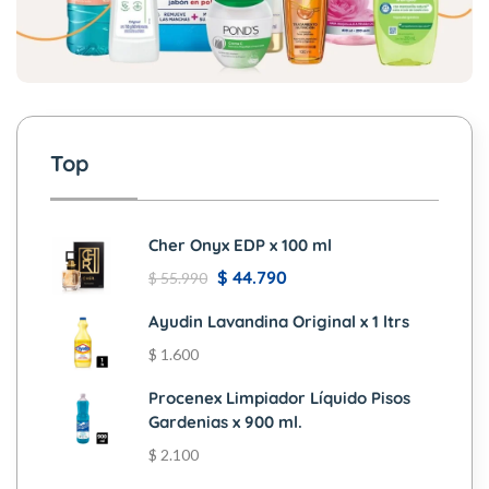
Top
Cher Onyx EDP x 100 ml
$
44.790
$
55.990
Ayudin Lavandina Original x 1 ltrs
$
1.600
Procenex Limpiador Líquido Pisos
Gardenias x 900 ml.
$
2.100