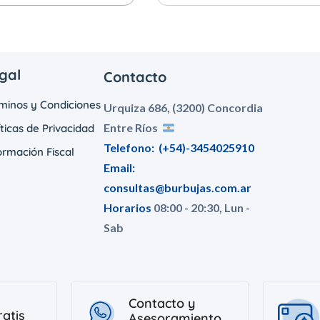
gal
Contacto
minos y Condiciones
Urquiza 686, (3200) Concordia
Entre Ríos
íticas de Privacidad
Telefono:
(+54)-3454025910
ormación Fiscal
Email:
consultas@burbujas.com.ar
Horarios
08:00 - 20:30, Lun -
Sab
Contacto y
ratis
Asesoramiento