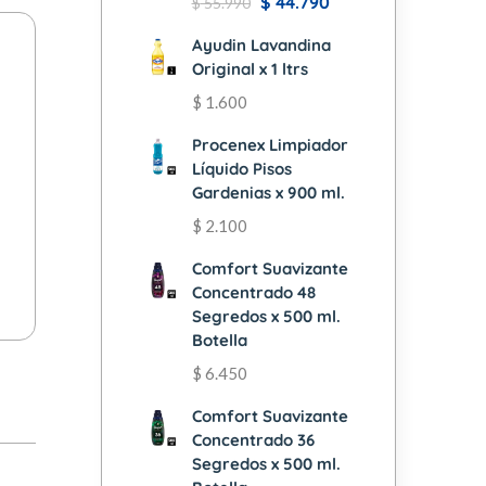
$
44.790
$
55.990
Ayudin Lavandina
Original x 1 ltrs
$
1.600
Procenex Limpiador
Líquido Pisos
Gardenias x 900 ml.
$
2.100
Comfort Suavizante
Concentrado 48
Segredos x 500 ml.
Botella
$
6.450
Comfort Suavizante
Concentrado 36
Segredos x 500 ml.