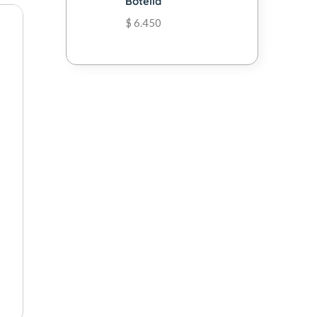
Botella
$
6.450