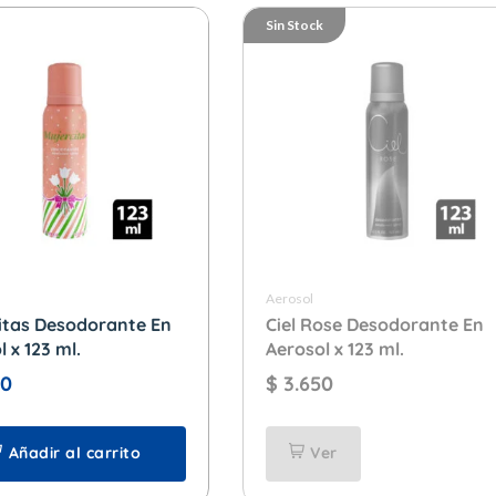
Sin Stock
Aerosol
itas Desodorante En
Ciel Rose Desodorante En
 x 123 ml.
Aerosol x 123 ml.
00
$
3.650
Añadir al carrito
Ver