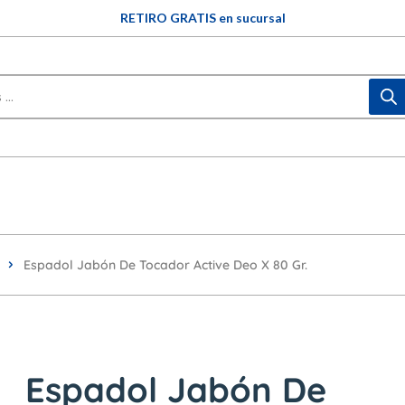
3 y 6 CUOTAS SIN INTERÉS (en compras mayores a $60.000)
RETIRO GRATIS en sucursal
Espadol Jabón De Tocador Active Deo X 80 Gr.
Espadol Jabón De