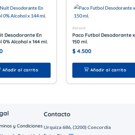
Aerosol
uit Desodorante En
Paco Futbol Desodorante x
l 0% Alcohol x 144 ml.
150 ml.
0
$
4.500
Añadir al carrito
Añadir al carrito
gal
Contacto
minos y Condiciones
Urquiza 686, (3200) Concordia