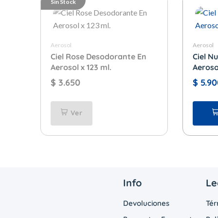
Sin Stock
Aerosol
Aerosol
Ciel Rose Desodorante En
Ciel N
Aerosol x 123 ml.
Aeroso
$
3.650
$
5.90
Ver
Info
Le
Devoluciones
Tér