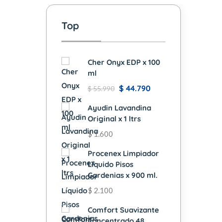
Top
Cher Onyx EDP x 100
ml
$
44.790
$
55.990
Ayudin Lavandina
Original x 1 ltrs
$
1.600
Procenex Limpiador
Líquido Pisos
Gardenias x 900 ml.
$
2.100
Comfort Suavizante
Concentrado 48