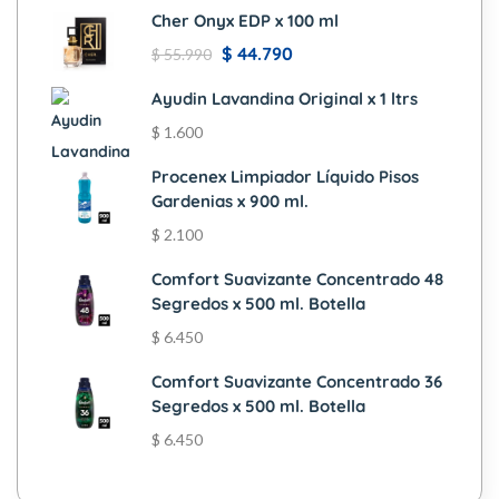
Cher Onyx EDP x 100 ml
$
44.790
$
55.990
Ayudin Lavandina Original x 1 ltrs
$
1.600
Procenex Limpiador Líquido Pisos
Gardenias x 900 ml.
$
2.100
Comfort Suavizante Concentrado 48
Segredos x 500 ml. Botella
$
6.450
Comfort Suavizante Concentrado 36
Segredos x 500 ml. Botella
$
6.450