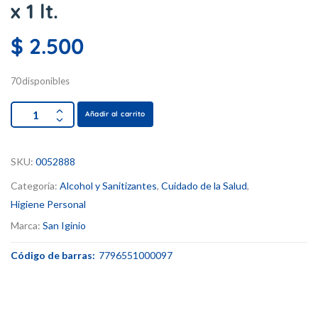
x 1 lt.
$
2.500
70 disponibles
Añadir al carrito
SKU:
0052888
Categoría:
Alcohol y Sanitizantes
,
Cuidado de la Salud
,
Higiene Personal
Marca:
San Iginio
Código de barras:
7796551000097