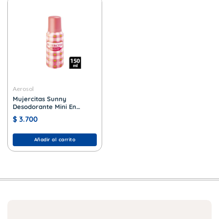
Aerosol
Mujercitas Sunny
Desodorante Mini En
Aerosol x 102 ml.
$
3.700
Añadir al carrito