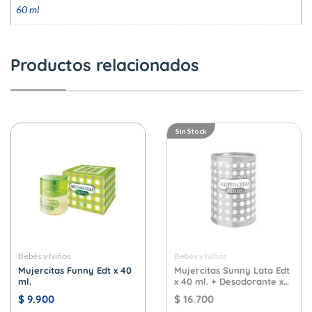
60 ml
Productos relacionados
Sin Stock
Bebés y Niños
Bebés y Niños
Mujercitas Funny Edt x 40
Mujercitas Sunny Lata Edt
ml.
x 40 ml. + Desodorante x
102ml.
$
9.900
$
16.700