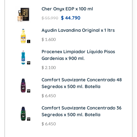
Cher Onyx EDP x 100 ml
$
44.790
$
55.990
Ayudin Lavandina Original x 1 ltrs
$
1.600
Procenex Limpiador Líquido Pisos
Gardenias x 900 ml.
$
2.100
Comfort Suavizante Concentrado 48
Segredos x 500 ml. Botella
$
6.450
Comfort Suavizante Concentrado 36
Segredos x 500 ml. Botella
$
6.450