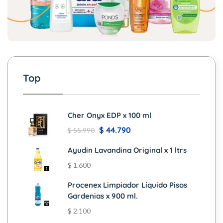
Top
Cher Onyx EDP x 100 ml
$
44.790
$
55.990
Ayudin Lavandina Original x 1 ltrs
$
1.600
Procenex Limpiador Líquido Pisos
Gardenias x 900 ml.
$
2.100