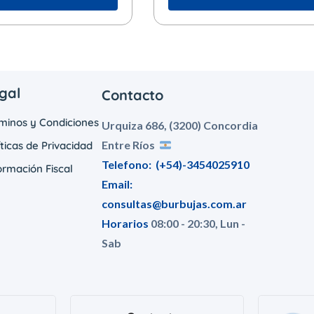
gal
Contacto
minos y Condiciones
Urquiza 686, (3200) Concordia
Entre Ríos
íticas de Privacidad
Telefono:
(+54)-3454025910
ormación Fiscal
Email:
consultas@burbujas.com.ar
Horarios
08:00 - 20:30, Lun -
Sab