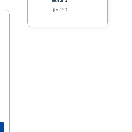
Botella
$
6.450