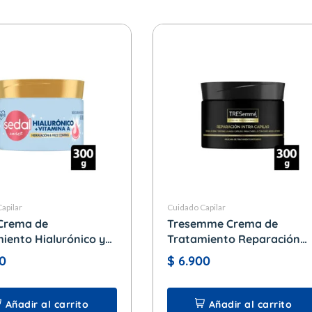
apilar
Cuidado Capilar
Crema de
Tresemme Crema de
iento Hialurónico y
Tratamiento Reparación
na A x 300 gr.
Intra Capilar x 300 gr.
0
$
6.900
Añadir al carrito
Añadir al carrito