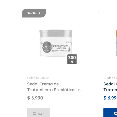
Sin Stock
Cuidado Capilar
Cuidado C
Sedal Crema de
Sedal 
Tratamiento Prebióticos +
Tratam
Biotina x 300 gr.
Vitami
$
6.990
$
6.99
Ver