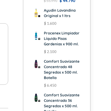
$
44.790
$
55.990
Ayudin Lavandina
Original x 1 ltrs
$
1.600
Procenex Limpiador
Líquido Pisos
Gardenias x 900 ml.
$
2.100
Comfort Suavizante
Concentrado 48
Segredos x 500 ml.
Botella
$
6.450
Comfort Suavizante
Concentrado 36
Segredos x 500 ml.