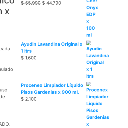
nico
$
55.990
$
44.790
 x
Ayudin Lavandina Original x
icada
1 ltrs
$
1.600
rmulado
Procenex Limpiador Líquido
 uso
Pisos Gardenias x 900 ml.
 de
$
2.100
ADO.