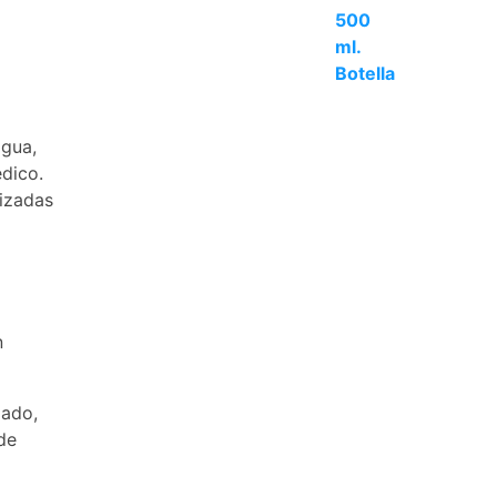
agua,
édico.
lizadas
n
zado,
de