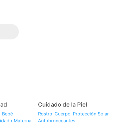
3 y 6 CUOTAS SIN INTERÉS (en compras mayores a
$60.000)
dad
Cuidado de la Piel
l Bebé
Rostro
Cuerpo
Protección Solar
idado Maternal
Autobronceantes