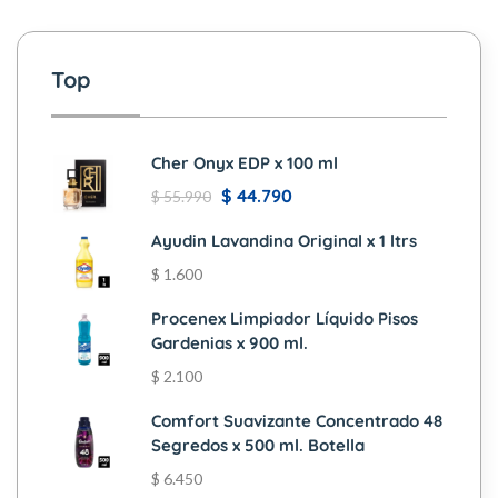
Top
Cher Onyx EDP x 100 ml
$
44.790
$
55.990
Ayudin Lavandina Original x 1 ltrs
$
1.600
Procenex Limpiador Líquido Pisos
Gardenias x 900 ml.
$
2.100
Comfort Suavizante Concentrado 48
Segredos x 500 ml. Botella
$
6.450