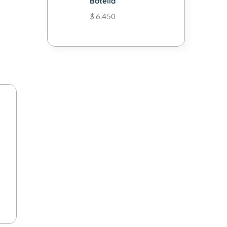
Botella
$
6.450