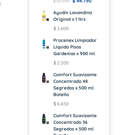
$
44.790
$
55.990
é
Ayudin Lavandina
Original x 1 ltrs
$
1.600
Procenex Limpiador
Líquido Pisos
Gardenias x 900 ml.
$
2.100
Comfort Suavizante
Concentrado 48
Segredos x 500 ml.
Botella
$
6.450
Comfort Suavizante
Concentrado 36
Segredos x 500 ml.