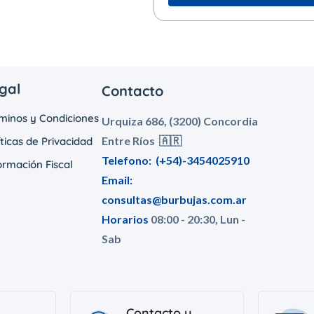
gal
Contacto
minos y Condiciones
Urquiza 686, (3200) Concordia
Entre Ríos 🇦🇷
íticas de Privacidad
Telefono:
(+54)-3454025910
ormación Fiscal
Email:
consultas@burbujas.com.ar
Horarios
08:00 - 20:30, Lun -
Sab
Contacto y