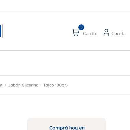
0
Carrito
Cuenta
l + Jabón Glicerina + Talco 100gr)