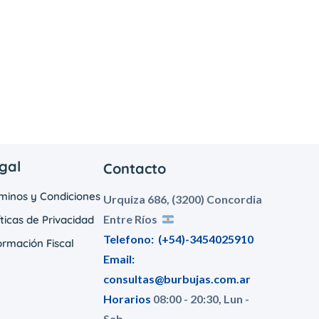
gal
Contacto
minos y Condiciones
Urquiza 686, (3200) Concordia
Entre Ríos
íticas de Privacidad
Telefono:
(+54)-3454025910
ormación Fiscal
Email:
consultas@burbujas.com.ar
Horarios
08:00 - 20:30, Lun -
Sab