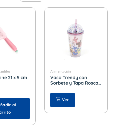
antiles
Alimentación
ine 21 x 5 cm
Vaso Trendy con
Sorbete y Tapa Rosca x
450 ml.
Ver
ñadir al
arrito