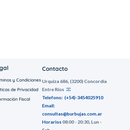
gal
Contacto
minos y Condiciones
Urquiza 686, (3200) Concordia
Entre Ríos
íticas de Privacidad
Telefono:
(+54)-3454025910
ormación Fiscal
Email:
consultas@burbujas.com.ar
Horarios
08:00 - 20:30, Lun -
Sab