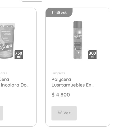
Sin Stock
Ceras
Limpieza
Cera
Polycera
o Incolora Doy
Lusrtamuebles En
0 ml.
Aerosol Origianal x 300
$
4.800
ml.
Ver