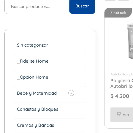
Buscar
Sin Stock
Sin categorizar
_Fidelite Home
Autobrillos y 
_Opcion Home
Polycera 
Autobrill
Pack x 75
Bebé y Maternidad
$
4.200
Canastas y Bloques
Ver
Cremas y Bandas