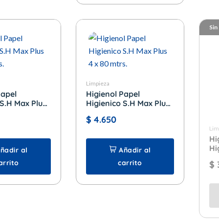
Sin
Limpieza
Papel
Higienol Papel
 S.H Max Plus
Higienico S.H Max Plus
s.
4 x 80 mtrs.
$
4.650
Lim
Hi
Hi
ñadir al
Añadir al
x 
arrito
carrito
$