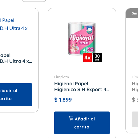
Sin
Papel
D.H Ultra 4 x
Limpieza
Lim
Higienol Papel
Hi
Higienico S.H Export 4
Hi
ñadir al
x 30 mtrs.
x 
arrito
$
1.899
$
Añadir al
carrito