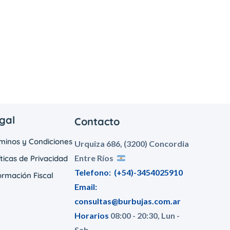
gal
Contacto
minos y Condiciones
Urquiza 686, (3200) Concordia
Entre Ríos
íticas de Privacidad
Telefono:
(+54)-3454025910
ormación Fiscal
Email:
consultas@burbujas.com.ar
Horarios
08:00 - 20:30, Lun -
Sab