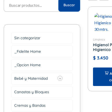
Buscar
Sin categorizar
Limpieza
Higienol 
Higienico 
_Fidelite Home
30 mtrs.
$
3.450
_Opcion Home
A
Bebé y Maternidad
c
Canastas y Bloques
Cremas y Bandas