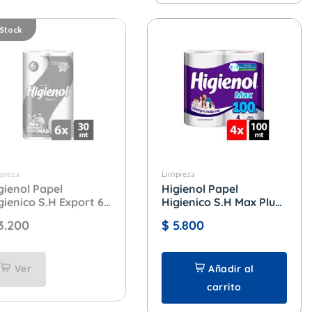
 Stock
pieza
Limpieza
gienol Papel
Higienol Papel
gienico S.H Export 6
Higienico S.H Max Plus
30 mtrs.
4 x 100 mtrs.
3.200
$
5.800
Ver
Añadir al
carrito