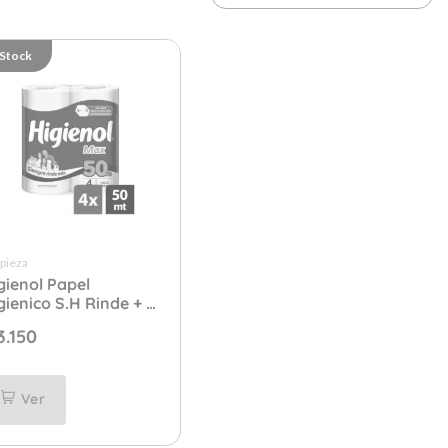
 Stock
pieza
gienol Papel
gienico S.H Rinde + 4
50 mtrs.
3.150
Ver