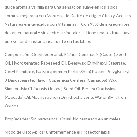
dulce aroma a vainilla para una sensación suave en los labios
–
Fórmula mejorada con Manteca de Karité de origen ético y Aceites
Naturales enriquecidos con Vitaminas
– Con 99% de ingredientes
de origen natural y sin aceites minerales
– Tiene una textura suave
que se funde instantáneamente en tus labios
Composición:
Octyldodecanol, Ricinus Communis (Castor) Seed
Oil, Hydrogenated Rapeseed Oil, Beeswax, Ethylhexyl Stearate,
Cetyl Palmitate, Butyrospermum Parkii (Shea) Butter, Polyglyceryl-
3 Diisostearate, Flavor, Copernicia Cerifera (Carnauba) Wax,
Simmondsia Chinensis (Jojoba) Seed Oil, Persea Gratissima
(Avocado) Oil, Neohesperidin Dihydrochalcone, Water BHT, Iron
Oxides.
Propiedades:
Sin parabenos, sin sal. No testeado en animales.
Modo de Uso:
Aplicar uniformemente el Protector labial