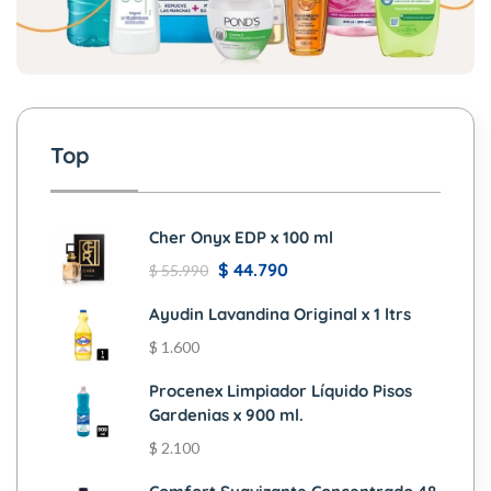
Top
Cher Onyx EDP x 100 ml
$
44.790
$
55.990
Ayudin Lavandina Original x 1 ltrs
$
1.600
Procenex Limpiador Líquido Pisos
Gardenias x 900 ml.
$
2.100