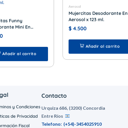
Aerosol
Mujercitas Desodorante En
Aerosol x 123 ml.
itas Funny
rante Mini En
$
4.500
 x 102 ml.
0
Añadir al carrito
Añadir al carrito
gal
Contacto
minos y Condiciones
Urquiza 686, (3200) Concordia
Entre Ríos
íticas de Privacidad
Telefono:
(+54)-3454025910
ormación Fiscal