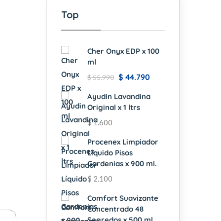
Top
Cher Onyx EDP x 100
ml
$
44.790
$
55.990
Ayudin Lavandina
Original x 1 ltrs
$
1.600
Procenex Limpiador
Líquido Pisos
Gardenias x 900 ml.
$
2.100
Comfort Suavizante
Concentrado 48
Segredos x 500 ml.