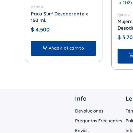
Aerosol
Paco Surf Desodorante x
Aerosol
150 ml.
Mujerc
Desodo
$
4.500
Aerosol
$
3.70
Añadir al carrito
Info
Le
Devoluciones
Tér
Preguntas Frecuentes
Pol
Envíos
Inf